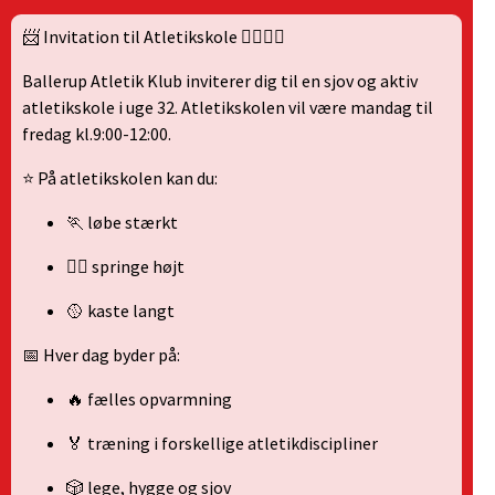
📨 Invitation til Atletikskole 🏃‍♀️🏃‍♂️
Ballerup Atletik Klub inviterer dig til en sjov og aktiv
atletikskole i uge 32. Atletikskolen vil være mandag til
fredag kl.9:00-12:00.
⭐ På atletikskolen kan du:
🏃 løbe stærkt
🤸‍♀️ springe højt
🥎 kaste langt
📅 Hver dag byder på:
🔥 fælles opvarmning
🏅 træning i forskellige atletikdiscipliner
🎲 lege, hygge og sjov