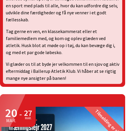
en sport med plads til alle, hvor du kan udfordre dig selv,
udvikle dine færdigheder og få nye venner i et godt
fællesskab.
Tag gerne en ven, en klassekammerat eller et
familiemedlem med, og kom og oplev glæden ved
atletik. Husk blot at møde op i tøj, du kan bevæge dig i,
og med et par gode løbesko.
Vi glæder os til at byde jer velkommen til en sjov og aktiv
eftermiddag i Ballerup Atletik Klub. Vi håber at se rigtig
mange nye ansigter på banen!
Træningslejr 2027 - 1. rate
20
27
Tilmelding er slut
-
MAR.
MAR.