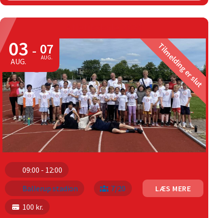
Atletikskole 2026
03
07
Tilmelding er slut
-
AUG.
AUG.
09:00 - 12:00
Ballerup stadion
7/20
LÆS MERE
100 kr.