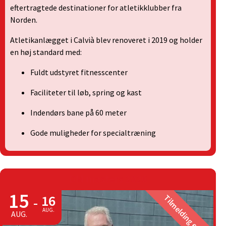
eftertragtede destinationer for atletikklubber fra
Norden.
Atletikanlægget i Calvià blev renoveret i 2019 og holder
en høj standard med:
Fuldt udstyret fitnesscenter
Faciliteter til løb, spring og kast
Indendørs bane på 60 meter
Gode muligheder for specialtræning
DM masters 2026
15
16
Tilmelding er slut
-
AUG.
AUG.