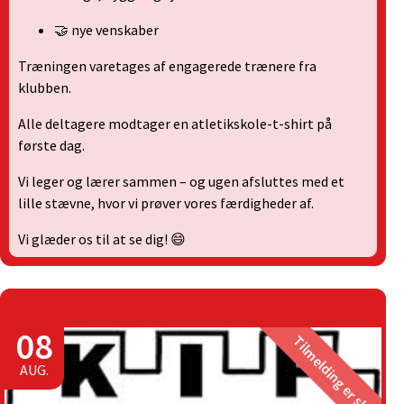
🤝 nye venskaber
Træningen varetages af engagerede trænere fra
klubben.
Alle deltagere modtager en atletikskole-t-shirt på
første dag.
Vi leger og lærer sammen – og ugen afsluttes med et
lille stævne, hvor vi prøver vores færdigheder af.
Vi glæder os til at se dig! 😄
Åbne Østmesterskaber MASTERS
08
Tilmelding er slut
AUG.