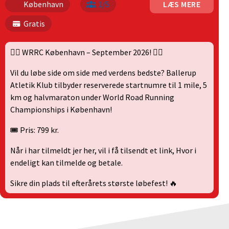
København
1/5
LÆS MERE
Gratis
🏃‍♂️ WRRC København – September 2026! 🏃‍♀️
Vil du løbe side om side med verdens bedste? Ballerup
Atletik Klub tilbyder reserverede startnumre til 1 mile, 5
km og halvmaraton under World Road Running
Championships i København!
🎟 Pris: 799 kr.
Når i har tilmeldt jer her, vil i få tilsendt et link, Hvor i
endeligt kan tilmelde og betale.
Sikre din plads til efterårets største løbefest! 🔥