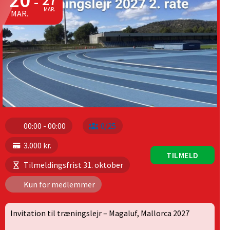
20
27
-
MAR.
MAR.
00:00 - 00:00
0/25
3.000 kr.
TILMELD
Tilmeldingsfrist 31. oktober
Kun for medlemmer
Invitation til træningslejr – Magaluf, Mallorca 2027