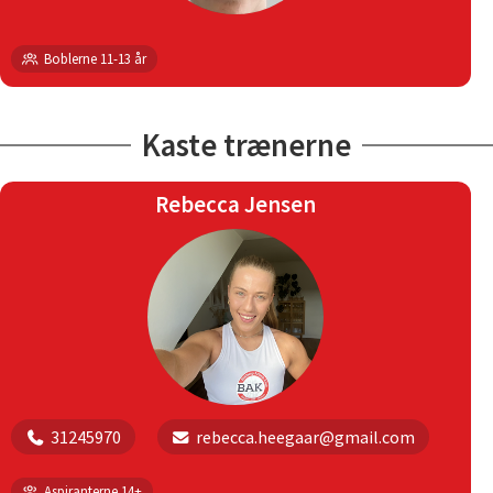
Boblerne 11-13 år
Kaste trænerne
Rebecca Jensen
31245970
rebecca.heegaar@gmail.com
Aspiranterne 14+