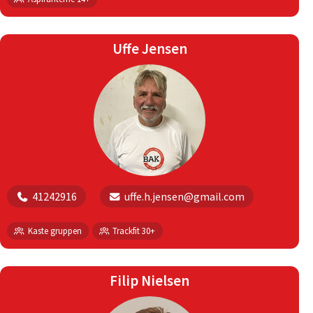
Uffe Jensen
41242916
uffe.h.jensen@gmail.com
Kaste gruppen
Trackfit 30+
Filip Nielsen