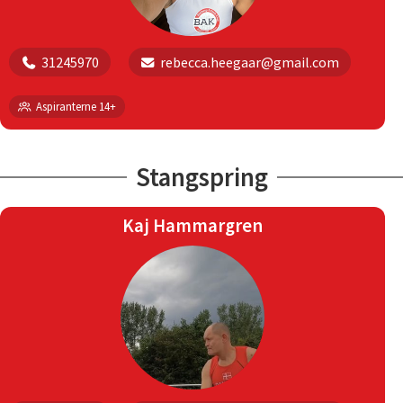
31245970
rebecca.heegaar@gmail.com
Aspiranterne 14+
Stangspring
Kaj Hammargren