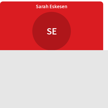
Sarah Eskesen
SE
Boblerne 11-13 år
Connie Holm