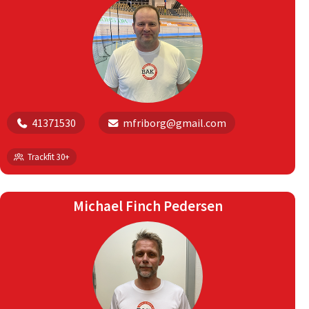
41371530
mfriborg@gmail.com
Trackfit 30+
Michael Finch Pedersen