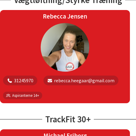
Vægtløftning/Styrke Træning
Rebecca Jensen
31245970
rebecca.heegaar@gmail.com
Aspiranterne 14+
TrackFit 30+
Michael Friborg