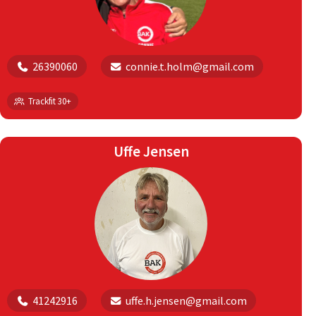
26390060
connie.t.holm@gmail.com
Trackfit 30+
Uffe Jensen
41242916
uffe.h.jensen@gmail.com