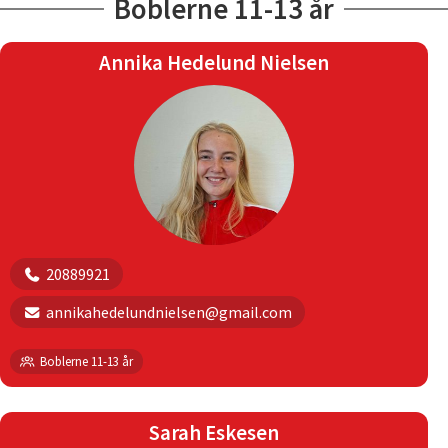
Boblerne 11-13 år
Annika Hedelund Nielsen
20889921
annikahedelundnielsen@gmail.com
Boblerne 11-13 år
Sarah Eskesen