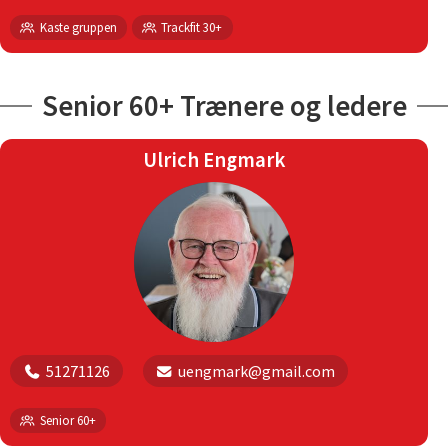
Kaste gruppen
Trackfit 30+
Senior 60+ Trænere og ledere
Ulrich Engmark
51271126
uengmark@gmail.com
Senior 60+