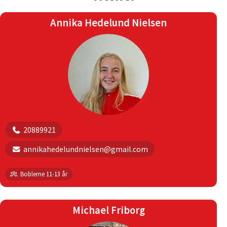
Annika Hedelund Nielsen
20889921
annikahedelundnielsen@gmail.com
Boblerne 11-13 år
Michael Friborg