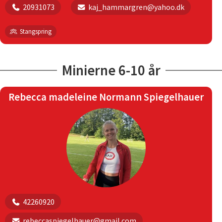
20931073
kaj_hammargren@yahoo.dk
Stangspring
Minierne 6-10 år
Rebecca madeleine Normann Spiegelhauer
42260920
rebeccaspiegelhauer@gmail.com