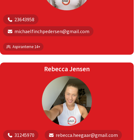
23643958
michaelfinchpedersen@gmail.com
Aspiranterne 14+
Rebecca Jensen
31245970
rebecca.heegaar@gmail.com