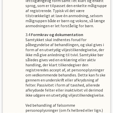
lettilgængelig form samt i et klart og enkelt
sprog, som er tilpasset den enkelte målgruppe
af registrerede. Typisk vil det være
tilstrækkeligt at lave én anmodning, selvom
målgruppen både er børn og voksne, så længe
anmodningen er let forståelig for børn.
Formkrav og dokumentation
Samtykket skal indhentes forud for
påbegyndelse af behandlingen, og skal gives i
form af en utvetydig viljestilkendegivelse, der
ikke må give anledning til tvivl. Samtykke bør
således gives ved en erklæring eller aktiv
handling, der klart tilkendegiver den
registreredes accept af, at personoplysninger
om vedkommende behandles. Dette kan fx ske
gennem en underskrift eller afkrydsning af
felter. Passivitet i form af tavshed, allerede
afkrydsede felter eller inaktivitet vil derimod
ikke udgøre en utvetydig viljestilkendegivelse.
Ved behandling af følsomme
personoplysninger (om fx helbred eller lign.)