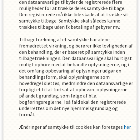
den dataansvarlige tilbyder de registrerede flere
muligheder for at trække deres samtykke tilbage.
Den registrerede må ikke lide skade af at trække sit
samtykke tilbage. Samtykke skal således kunne
trækkes tilbage uden fx betaling af gebyrer mv.
Tilbagetrækning af et samtykke har alene
fremadrettet virkning, og berører ikke lovligheden af
den behandling, der er baseret på samtykke inden
tilbagetrækningen. Den dataansvarlige skal hurtigst
muligt ophøre med at behandle oplysningerne, og i
det omfang opbevaring af oplysninger udgør en
behandlingsform, skal oplysningerne som
hovedregel slettes, medmindre den dataansvarlige er
forpligtet til at fortsat at opbevare oplysningerne
på andet grundlag, som følge af bl.a.
bogføringsreglerne. I så fald skal den registrerede
underrettes om det nye hjemmelsgrundlag og
formål.
Ændringer af samtykke til cookies kan foretages
her
.