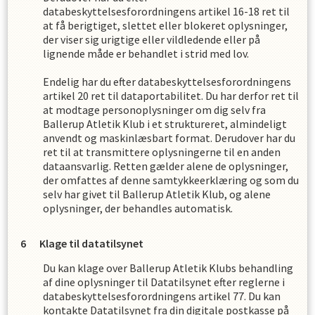
databeskyttelsesforordningens artikel 16-18 ret til
at få berigtiget, slettet eller blokeret oplysninger,
der viser sig urigtige eller vildledende eller på
lignende måde er behandlet i strid med lov.
Endelig har du efter databeskyttelsesforordningens
artikel 20 ret til dataportabilitet. Du har derfor ret til
at modtage personoplysninger om dig selv fra
Ballerup Atletik Klub
i et struktureret, almindeligt
anvendt og maskinlæsbart format. Derudover har du
ret til at transmittere oplysningerne til en anden
dataansvarlig. Retten gælder alene de oplysninger,
der omfattes af denne samtykkeerklæring og som du
selv har givet til
Ballerup Atletik Klub
,
og alene
oplysninger, der behandles automatisk.
Klage til datatilsynet
Du kan klage over
Ballerup Atletik Klub
s
behandling
af dine oplysninger til Datatilsynet efter reglerne i
databeskyttelsesforordningens artikel 77. Du kan
kontakte Datatilsynet fra din digitale postkasse på