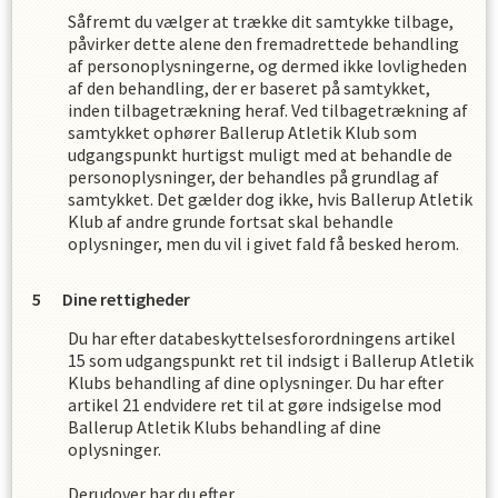
Såfremt du vælger at trække dit samtykke tilbage,
påvirker dette alene den fremadrettede behandling
af personoplysningerne, og dermed ikke lovligheden
af den behandling, der er baseret på samtykket,
inden tilbagetrækning heraf. Ved tilbagetrækning af
samtykket ophører
Ballerup Atletik Klub
som
udgangspunkt hurtigst muligt med at behandle de
personoplysninger, der behandles på grundlag af
samtykket. Det gælder dog ikke, hvis
Ballerup Atletik
Klub
af andre grunde fortsat skal behandle
oplysninger, men du vil i givet fald få besked herom.
Dine rettigheder
Du har efter databeskyttelsesforordningens artikel
15 som udgangspunkt ret til indsigt i
Ballerup Atletik
Klub
s
behandling af dine oplysninger. Du har efter
artikel 21 endvidere ret til at gøre indsigelse mod
Ballerup Atletik Klub
s
behandling af dine
oplysninger.
Derudover har du efter