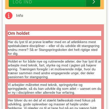
LOG IND
Info
Om holdet
Har du lyst til at prøve kræfter med en af atletikkens mest
spektakulære discipliner – eller vil du udvikle dit stangspring
endnu mere? Så er Stangspringskolen det helt rigtige sted
for dig.
Holdet er for både nye og rutinerede atleter, der har lyst til at
arbejde med teknik, fart, styrke og mod i jagten på højere
spring. Træningen foregår i et motiverende miljø, hvor du
træner sammen med andre engagerede unge, der deler
passionen for stangspring.
Vi arbejder målrettet med teknik, springstyrke og
springglæde, så du kan udvikle dig som atlet – uanset om du
er ny i disciplinen eller allerede har erfaring.
Her bliver du en del af et stærkt fællesskab med fokus på
udvikling, gode oplevelser og masser af højde under
fødderne. Vi glæder os til at tage hul på en ny sæson fyldt