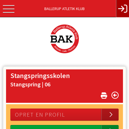
BALLERUP ATLETIK KLUB
Stangspringsskolen
Stangspring |
06
OPRET EN PROFIL