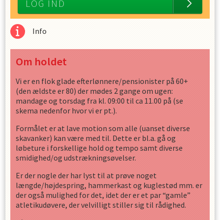
LOG IND
Info
Om holdet
Vi er en flok glade efterlønnere/pensionister på 60+
(den ældste er 80) der mødes 2 gange om ugen:
mandage og torsdag fra kl. 09:00 til ca 11.00 på (se
skema nedenfor hvor vi er pt.).
Formålet er at lave motion som alle (uanset diverse
skavanker) kan være med til. Dette er bl.a. gå og
løbeture i forskellige hold og tempo samt diverse
smidighed/og udstrækningsøvelser.
Er der nogle der har lyst til at prøve noget
længde/højdespring, hammerkast og kuglestød mm. er
der også mulighed for det, idet der er et par “gamle”
atletikudøvere, der velvilligt stiller sig til rådighed.