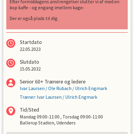
Efter formiddagens anstrengelser slutter vi af med en
kop kaffe - og engang imellem kage-
Der er også plads til dig.
Startdato
22.05.2023
Slutdato
15.05.2032
Senior 60+ Trænere og ledere
Ivar Laursen
/
Ole Rubach
/
Ulrich Engmark
Træner
:
Ivar Laursen
/
Ulrich Engmark
Tid/Sted
Mandag
09:00-11:00
,
Torsdag
09:00-11:00
Ballerup Stadion, Udendørs