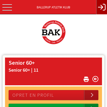
BALLERUP ATLETIK KLUB
Senior 60+
Senior 60+ |
11
OPRET EN PROFIL