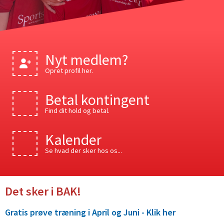
Nyt medlem?
Opret profil her.
Betal kontingent
Find dit hold og betal.
Kalender
Se hvad der sker hos os...
Det sker i BAK!
Gratis prøve træning i April og Juni - Klik her