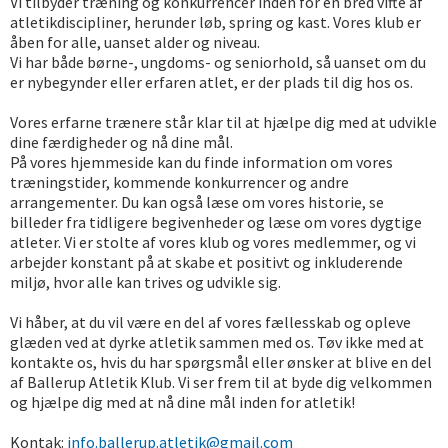
Vi tilbyder træning og konkurrencer inden for en bred vifte af
atletikdiscipliner, herunder løb, spring og kast. Vores klub er
åben for alle, uanset alder og niveau.
Vi har både børne-, ungdoms- og seniorhold, så uanset om du
er nybegynder eller erfaren atlet, er der plads til dig hos os.
Vores erfarne trænere står klar til at hjælpe dig med at udvikle
dine færdigheder og nå dine mål.
På vores hjemmeside kan du finde information om vores
træningstider, kommende konkurrencer og andre
arrangementer. Du kan også læse om vores historie, se
billeder fra tidligere begivenheder og læse om vores dygtige
atleter. Vi er stolte af vores klub og vores medlemmer, og vi
arbejder konstant på at skabe et positivt og inkluderende
miljø, hvor alle kan trives og udvikle sig.
Vi håber, at du vil være en del af vores fællesskab og opleve
glæden ved at dyrke atletik sammen med os. Tøv ikke med at
kontakte os, hvis du har spørgsmål eller ønsker at blive en del
af Ballerup Atletik Klub. Vi ser frem til at byde dig velkommen
og hjælpe dig med at nå dine mål inden for atletik!
Kontak:
info.ballerup.atletik@gmail.com