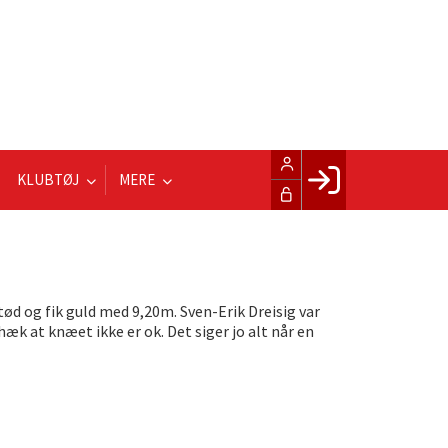
KLUBTØJ
MERE
Facebook login
Husk mig
Glemt password
ød og fik guld med 9,20m. Sven-Erik Dreisig var
Opret profil
k at knæet ikke er ok. Det siger jo alt når en
LOG IND